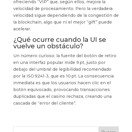
ofreciendo “VIP” que, según ellos, mejora la
velocidad de procesamiento. Pero la verdadera
velocidad sigue dependiendo de la congestión de
la blockchain, algo que ni el mejor “gift” puede
acelerar.
¿Qué ocurre cuando la UI se
vuelve un obstáculo?
Un número curioso: la fuente del botón de retiro
en una interfaz popular mide 9 pt, justo por
debajo del umbral de legibilidad recomendado
por la ISO 9241‑3, que es 10 pt. La consecuencia
inmediata es que los usuarios hacen clic en el
botón equivocado, provocando transacciones
duplicadas que el casino rechaza, creando una
cascada de “error del cliente”.