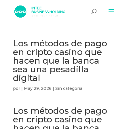
Los métodos de pago
en cripto casino que
hacen que la banca
sea una pesadilla
digital
por
|
May 29, 2026
| Sin categoría
Los métodos de pago
en cripto casino que
hacen que la banca