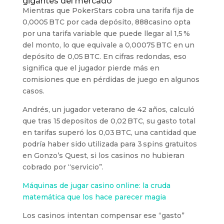
gigantes del mercado
Mientras que PokerStars cobra una tarifa fija de
0,0005 BTC por cada depósito, 888casino opta
por una tarifa variable que puede llegar al 1,5 %
del monto, lo que equivale a 0,00075 BTC en un
depósito de 0,05 BTC. En cifras redondas, eso
significa que el jugador pierde más en
comisiones que en pérdidas de juego en algunos
casos.
Andrés, un jugador veterano de 42 años, calculó
que tras 15 depositos de 0,02 BTC, su gasto total
en tarifas superó los 0,03 BTC, una cantidad que
podría haber sido utilizada para 3 spins gratuitos
en Gonzo’s Quest, si los casinos no hubieran
cobrado por “servicio”.
Máquinas de jugar casino online: la cruda
matemática que los hace parecer magia
Los casinos intentan compensar ese “gasto”