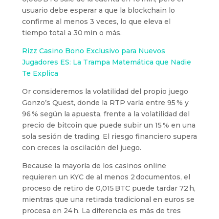
usuario debe esperar a que la blockchain lo
confirme al menos 3 veces, lo que eleva el
tiempo total a 30 min o más.
Rizz Casino Bono Exclusivo para Nuevos
Jugadores ES: La Trampa Matemática que Nadie
Te Explica
Or consideremos la volatilidad del propio juego
Gonzo’s Quest, donde la RTP varía entre 95 % y
96 % según la apuesta, frente a la volatilidad del
precio de bitcoin que puede subir un 15 % en una
sola sesión de trading. El riesgo financiero supera
con creces la oscilación del juego.
Because la mayoría de los casinos online
requieren un KYC de al menos 2 documentos, el
proceso de retiro de 0,015 BTC puede tardar 72 h,
mientras que una retirada tradicional en euros se
procesa en 24 h. La diferencia es más de tres