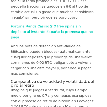
red. Si la tarifa promedio es 0,0003 BTC, esa
pequeña fracción se traduce en 6 € al tipo de
cambio actual, un gasto que muchos consideran
“regalo” sin percibir que es puro cobro.
Fortune Panda Casino 210 free spins sin
depósito al instante España: la promesa que no
paga
And los bots de detección anti‑fraude de
888casino pueden bloquear automáticamente
cualquier depósito que provenga de una wallet
con menos de 0,02 BTC, obligándote a volver a
cargar con una cifra mayor y, por ende, a pagar
más comisiones.
Comparativa de velocidad y volatilidad: del
giro al retiro
Imagina que juegas a Starburst, cuyo tiempo
medio por giro es 0,7 s, y comparas esa rapidez
con el proceso de retiro de bitcoin en LeoVegas:
0,005 BTC sale de la cuenta en 10 min, pero el