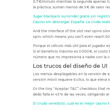
0,7 €/minuto mientras la segunda apenas 0,
la práctica, suman menos de 5 € de valor rea
Jugar blackjack surrender gratis sin registr
Casino sin descargar España: La cruda reali
And the interface of the slot reel spins sl
spin, which means you can’t even reach 50 
Porque el cálculo más útil para el jugador e
Si el beneficio máximo es 5 000 €, el costo 
número que no impresiona a nadie con la c
Los trucos del diseño de UI
Los menús desplegables en la versión de es
versión móvil requiere 6 clics, lo que eleva
Or the tiny “Aceptar T&C” checkbox that mea
dedo falla el 43 % de las veces, obligando al
El crudo veredicto: cuál es el mejor casino 