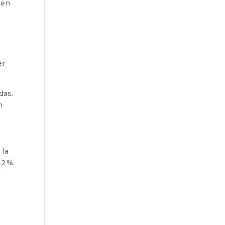
 en
er
das.
n
 la
12 %.