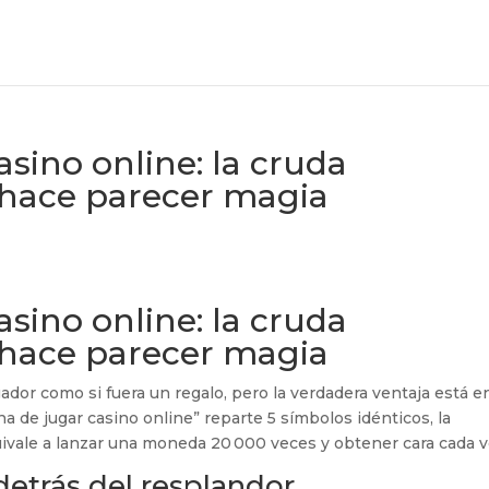
sino online: la cruda
 hace parecer magia
sino online: la cruda
 hace parecer magia
ador como si fuera un regalo, pero la verdadera ventaja está en
a de jugar casino online” reparte 5 símbolos idénticos, la
quivale a lanzar una moneda 20 000 veces y obtener cara cada v
detrás del resplandor