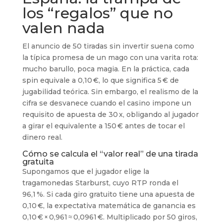
los “regalos” que no
valen nada
El anuncio de 50 tiradas sin invertir suena como
la típica promesa de un mago con una varita rota:
mucho barullo, poca magia. En la práctica, cada
spin equivale a 0,10 €, lo que significa 5 € de
jugabilidad teórica. Sin embargo, el realismo de la
cifra se desvanece cuando el casino impone un
requisito de apuesta de 30 x, obligando al jugador
a girar el equivalente a 150 € antes de tocar el
dinero real.
Cómo se calcula el “valor real” de una tirada
gratuita
Supongamos que el jugador elige la
tragamonedas Starburst, cuyo RTP ronda el
96,1 %. Si cada giro gratuito tiene una apuesta de
0,10 €, la expectativa matemática de ganancia es
0,10 € × 0,961 ≈ 0,0961 €. Multiplicado por 50 giros,