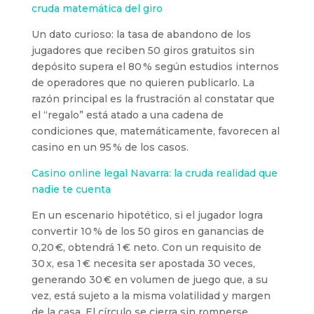
cruda matemática del giro
Un dato curioso: la tasa de abandono de los
jugadores que reciben 50 giros gratuitos sin
depósito supera el 80 % según estudios internos
de operadores que no quieren publicarlo. La
razón principal es la frustración al constatar que
el “regalo” está atado a una cadena de
condiciones que, matemáticamente, favorecen al
casino en un 95 % de los casos.
Casino online legal Navarra: la cruda realidad que
nadie te cuenta
En un escenario hipotético, si el jugador logra
convertir 10 % de los 50 giros en ganancias de
0,20 €, obtendrá 1 € neto. Con un requisito de
30 x, esa 1 € necesita ser apostada 30 veces,
generando 30 € en volumen de juego que, a su
vez, está sujeto a la misma volatilidad y margen
de la casa. El círculo se cierra sin romperse.