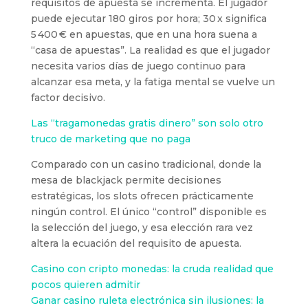
requisitos de apuesta se incrementa. El jugador
puede ejecutar 180 giros por hora; 30 x significa
5 400 € en apuestas, que en una hora suena a
“casa de apuestas”. La realidad es que el jugador
necesita varios días de juego continuo para
alcanzar esa meta, y la fatiga mental se vuelve un
factor decisivo.
Las “tragamonedas gratis dinero” son solo otro
truco de marketing que no paga
Comparado con un casino tradicional, donde la
mesa de blackjack permite decisiones
estratégicas, los slots ofrecen prácticamente
ningún control. El único “control” disponible es
la selección del juego, y esa elección rara vez
altera la ecuación del requisito de apuesta.
Casino con cripto monedas: la cruda realidad que
pocos quieren admitir
Ganar casino ruleta electrónica sin ilusiones: la