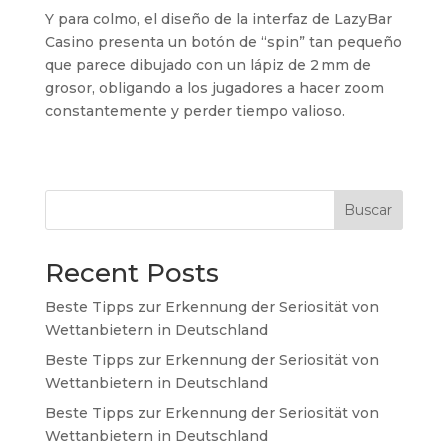
Y para colmo, el diseño de la interfaz de LazyBar
Casino presenta un botón de “spin” tan pequeño
que parece dibujado con un lápiz de 2 mm de
grosor, obligando a los jugadores a hacer zoom
constantemente y perder tiempo valioso.
Buscar
Recent Posts
Beste Tipps zur Erkennung der Seriosität von
Wettanbietern in Deutschland
Beste Tipps zur Erkennung der Seriosität von
Wettanbietern in Deutschland
Beste Tipps zur Erkennung der Seriosität von
Wettanbietern in Deutschland