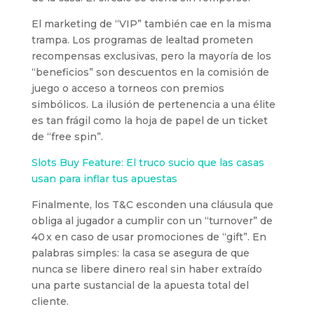
El marketing de “VIP” también cae en la misma
trampa. Los programas de lealtad prometen
recompensas exclusivas, pero la mayoría de los
“beneficios” son descuentos en la comisión de
juego o acceso a torneos con premios
simbólicos. La ilusión de pertenencia a una élite
es tan frágil como la hoja de papel de un ticket
de “free spin”.
Slots Buy Feature: El truco sucio que las casas
usan para inflar tus apuestas
Finalmente, los T&C esconden una cláusula que
obliga al jugador a cumplir con un “turnover” de
40 x en caso de usar promociones de “gift”. En
palabras simples: la casa se asegura de que
nunca se libere dinero real sin haber extraído
una parte sustancial de la apuesta total del
cliente.