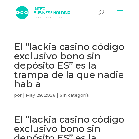
El “lackia casino código
exclusivo bono sin
depósito ES” es la
trampa de la que nadie
habla
por
|
May 29, 2026
| Sin categoría
El “lackia casino código
exclusivo bono sin
depósito ES” es la