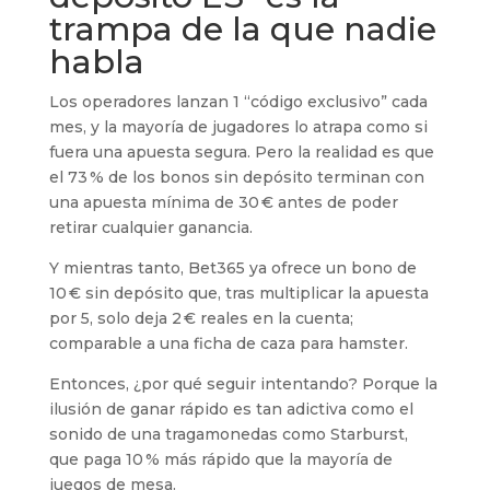
trampa de la que nadie
habla
Los operadores lanzan 1 “código exclusivo” cada
mes, y la mayoría de jugadores lo atrapa como si
fuera una apuesta segura. Pero la realidad es que
el 73 % de los bonos sin depósito terminan con
una apuesta mínima de 30 € antes de poder
retirar cualquier ganancia.
Y mientras tanto, Bet365 ya ofrece un bono de
10 € sin depósito que, tras multiplicar la apuesta
por 5, solo deja 2 € reales en la cuenta;
comparable a una ficha de caza para hamster.
Entonces, ¿por qué seguir intentando? Porque la
ilusión de ganar rápido es tan adictiva como el
sonido de una tragamonedas como Starburst,
que paga 10 % más rápido que la mayoría de
juegos de mesa.