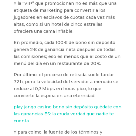
Y la “VIP” que promocionan no es más que una
etiqueta de marketing para convertir a los
jugadores en esclavos de cuotas cada vez más
altas, como si un hotel de cinco estrellas
ofreciera una cama inflable.
En promedio, cada 100 € de bono sin depósito
genera 2 € de ganancia neta después de todas
las comisiones; eso es menos que el costo de un
menú del día en un restaurante de 20 €.
Por último, el proceso de retirada suele tardar
72 h, pero la velocidad del servidor a menudo se
reduce al 0,3 Mbps en horas pico, lo que
convierte la espera en una eternidad.
play jango casino bono sin depósito quédate con
las ganancias ES: la cruda verdad que nadie te
cuenta
Y para colmo, la fuente de los términos y