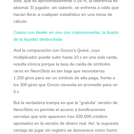
sofá, que es aproximadamente 0,04 %, la diferencia es
abismal. El jugador, sin saberlo, se enfrenta a odds que
harían llorar a cualquier estadístico en una mesa de
cálculo.
Casino con dealer en vivo con criptomonedas: la ilusión
de la liquidez desbordada
And la comparación con Gonzo’s Quest, cuyo
multiplicador puede subir hasta 10 x en una sola caída,
resulta irónica porque la tasa de caída de símbolos
raros en NeonSlots es tan baja que necesitarías
1 200 giros para ver un símbolo de alta paga, frente a
los 300 giros que Gonzo necesita en promedio para un
5 x.
But la verdadera trampa es que la “gratuita” versión de
NeonSlots no permite el acceso a bonificaciones
secretas que solo aparecen tras 500.000 créditos
apostados en la versión de dinero real. Así, la supuesta
ventaja de jugar sin registro se desvanece como humo