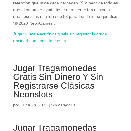
retención que mide cada parpadeo. Y lo peor de todo es
que el menú de ayuda tiene una fuente tan diminuta
que necesitas una lupa de 5× para leer la línea que dice
“© 2023 NeonGames”.
Jugar ruleta electrónica gratis sin registro: la cruda
realidad que nadie te cuenta
Jugar Tragamonedas
Gratis Sin Dinero Y Sin
Registrarse Clásicas
Neonslots
por
|
Ene 28, 2025
| Sin categoría
Jugar Tragamonedas