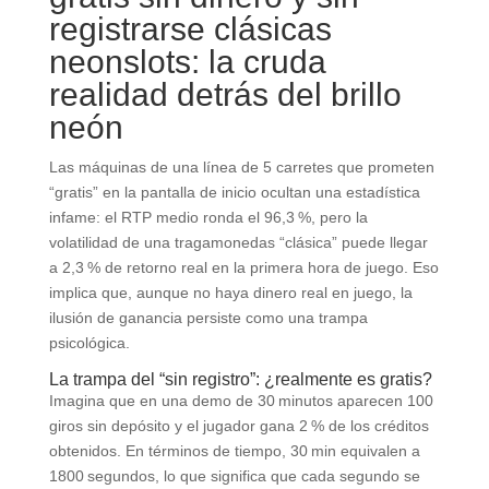
registrarse clásicas
neonslots: la cruda
realidad detrás del brillo
neón
Las máquinas de una línea de 5 carretes que prometen
“gratis” en la pantalla de inicio ocultan una estadística
infame: el RTP medio ronda el 96,3 %, pero la
volatilidad de una tragamonedas “clásica” puede llegar
a 2,3 % de retorno real en la primera hora de juego. Eso
implica que, aunque no haya dinero real en juego, la
ilusión de ganancia persiste como una trampa
psicológica.
La trampa del “sin registro”: ¿realmente es gratis?
Imagina que en una demo de 30 minutos aparecen 100
giros sin depósito y el jugador gana 2 % de los créditos
obtenidos. En términos de tiempo, 30 min equivalen a
1800 segundos, lo que significa que cada segundo se