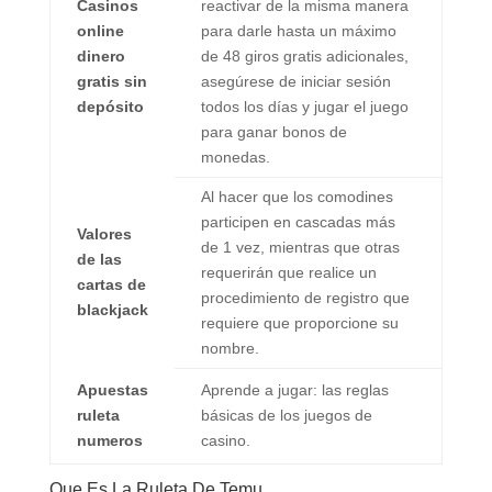
Casinos
reactivar de la misma manera
online
para darle hasta un máximo
dinero
de 48 giros gratis adicionales,
gratis sin
asegúrese de iniciar sesión
depósito
todos los días y jugar el juego
para ganar bonos de
monedas.
Al hacer que los comodines
participen en cascadas más
Valores
de 1 vez, mientras que otras
de las
requerirán que realice un
cartas de
procedimiento de registro que
blackjack
requiere que proporcione su
nombre.
Apuestas
Aprende a jugar: las reglas
ruleta
básicas de los juegos de
numeros
casino.
Que Es La Ruleta De Temu