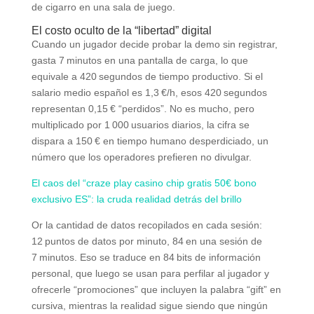
de cigarro en una sala de juego.
El costo oculto de la “libertad” digital
Cuando un jugador decide probar la demo sin registrar,
gasta 7 minutos en una pantalla de carga, lo que
equivale a 420 segundos de tiempo productivo. Si el
salario medio español es 1,3 €/h, esos 420 segundos
representan 0,15 € “perdidos”. No es mucho, pero
multiplicado por 1 000 usuarios diarios, la cifra se
dispara a 150 € en tiempo humano desperdiciado, un
número que los operadores prefieren no divulgar.
El caos del “craze play casino chip gratis 50€ bono
exclusivo ES”: la cruda realidad detrás del brillo
Or la cantidad de datos recopilados en cada sesión:
12 puntos de datos por minuto, 84 en una sesión de
7 minutos. Eso se traduce en 84 bits de información
personal, que luego se usan para perfilar al jugador y
ofrecerle “promociones” que incluyen la palabra “gift” en
cursiva, mientras la realidad sigue siendo que ningún