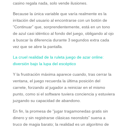
casino regala nada, solo vende ilusiones.
Because la única variable que varía realmente es la
irritación del usuario al encontrarse con un botón de
“Continuar” que, sorprendentemente, está en un tono
de azul casi idéntico al fondo del juego, obligando al ojo
a buscar la diferencia durante 3 segundos extra cada
vez que se abre la pantalla.
La cruel realidad de la ruleta juego de azar online:
diversión bajo la lupa del escéptico
Y la frustración máxima aparece cuando, tras cerrar la
ventana, el juego recuerda la última posición del
carrete, forzando al jugador a reiniciar en el mismo
punto, como si el software tuviera conciencia y estuviera
juzgando su capacidad de abandono.
En fin, la promesa de “jugar tragamonedas gratis sin
dinero y sin registrarse clásicas neonslots” suena a
truco de magia barato; la realidad es un algoritmo de