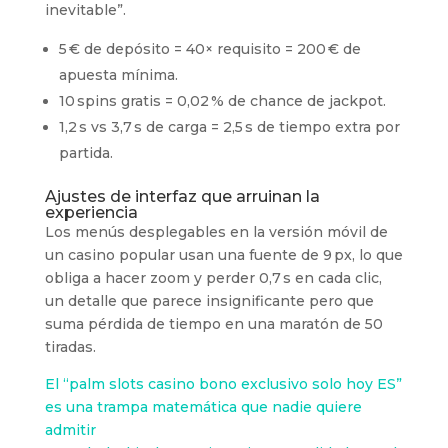
inevitable”.
5 € de depósito = 40× requisito = 200 € de
apuesta mínima.
10 spins gratis = 0,02 % de chance de jackpot.
1,2 s vs 3,7 s de carga = 2,5 s de tiempo extra por
partida.
Ajustes de interfaz que arruinan la
experiencia
Los menús desplegables en la versión móvil de
un casino popular usan una fuente de 9 px, lo que
obliga a hacer zoom y perder 0,7 s en cada clic,
un detalle que parece insignificante pero que
suma pérdida de tiempo en una maratón de 50
tiradas.
El “palm slots casino bono exclusivo solo hoy ES”
es una trampa matemática que nadie quiere
admitir