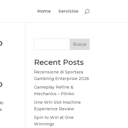
Home
Servicios
o
Buscar
Recent Posts
Recensione di Sportaza
Gambling Enterprise 2026
o
Gameplay Refine &
Mechanics – Plinko
One Win Slot Machine
do
Experience Review
a
Spin to Win at One
Winnings