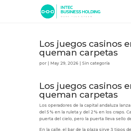
Los juegos casinos 
queman carpetas
por
|
May 29, 2026
| Sin categoría
Los juegos casinos 
queman carpetas
Los operadores de la capital andaluza lanz
del 5 % en la ruleta y del 2 % en los craps.
puerta del cielo, pero la puerta lleva sello d
En la calle, el bar de la plaza sirve 3 tipos