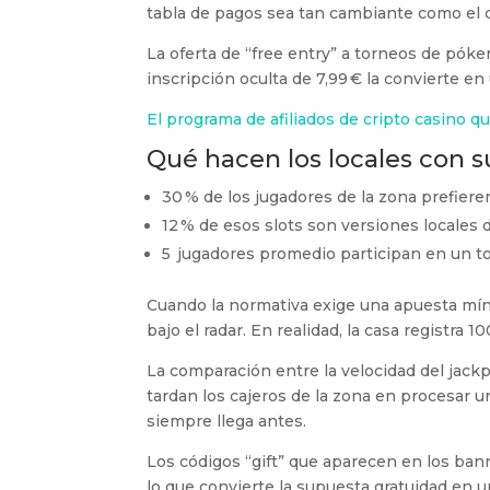
tabla de pagos sea tan cambiante como el 
La oferta de “free entry” a torneos de póker
inscripción oculta de 7,99 € la convierte en
El programa de afiliados de cripto casino q
Qué hacen los locales con s
30 % de los jugadores de la zona prefiere
12 % de esos slots son versiones locales de
5 jugadores promedio participan en un t
Cuando la normativa exige una apuesta mínim
bajo el radar. En realidad, la casa registra 
La comparación entre la velocidad del jac
tardan los cajeros de la zona en procesar u
siempre llega antes.
Los códigos “gift” que aparecen en los ban
lo que convierte la supuesta gratuidad en u