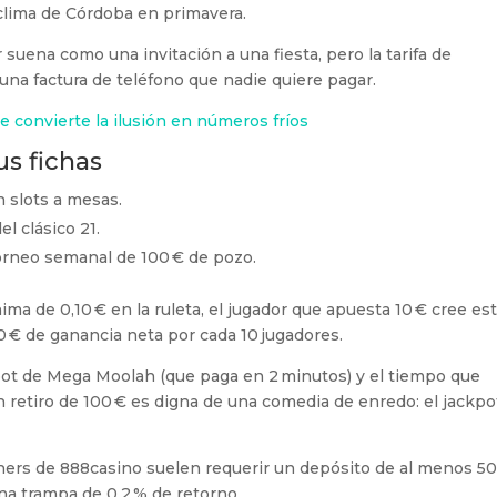
clima de Córdoba en primavera.
 suena como una invitación a una fiesta, pero la tarifa de
 una factura de teléfono que nadie quiere pagar.
ue convierte la ilusión en números fríos
us fichas
n slots a mesas.
l clásico 21.
orneo semanal de 100 € de pozo.
a de 0,10 € en la ruleta, el jugador que apuesta 10 € cree est
100 € de ganancia neta por cada 10 jugadores.
kpot de Mega Moolah (que paga en 2 minutos) y el tiempo que
n retiro de 100 € es digna de una comedia de enredo: el jackpo
ners de 888casino suelen requerir un depósito de al menos 50
na trampa de 0,2 % de retorno.