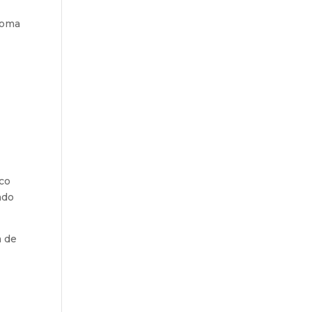
 toma
:
ico
ndo
a de