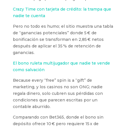
Crazy Time con tarjeta de crédito: la trampa que
nadie te cuenta
Pero no todo es humo; el sitio muestra una tabla
de “ganancias potenciales” donde 5 € de
bonificación se transforman en 2,85 € netos
después de aplicar el 35 % de retención de
ganancias.
El bono ruleta multijugador que nadie te vende
como salvación
Because every “free” spin is a “gift” de
marketing, y los casinos no son ONG; nadie
regala dinero, solo cubren sus pérdidas con
condiciones que parecen escritas por un
contable aburrido.
Comparando con Bet365, donde el bono sin
depósito ofrece 10 € pero requiere 15 x de