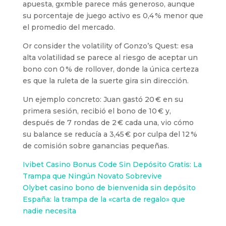
apuesta, gxmble parece más generoso, aunque
su porcentaje de juego activo es 0,4 % menor que
el promedio del mercado.
Or consider the volatility of Gonzo’s Quest: esa
alta volatilidad se parece al riesgo de aceptar un
bono con 0 % de rollover, donde la única certeza
es que la ruleta de la suerte gira sin dirección.
Un ejemplo concreto: Juan gastó 20 € en su
primera sesión, recibió el bono de 10 € y,
después de 7 rondas de 2 € cada una, vio cómo
su balance se reducía a 3,45 € por culpa del 12 %
de comisión sobre ganancias pequeñas.
Ivibet Casino Bonus Code Sin Depósito Gratis: La
Trampa que Ningún Novato Sobrevive
Olybet casino bono de bienvenida sin depósito
España: la trampa de la «carta de regalo» que
nadie necesita