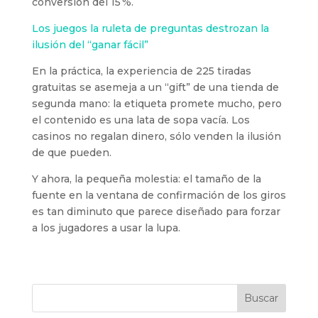
conversión del 15 %.
Los juegos la ruleta de preguntas destrozan la
ilusión del “ganar fácil”
En la práctica, la experiencia de 225 tiradas
gratuitas se asemeja a un “gift” de una tienda de
segunda mano: la etiqueta promete mucho, pero
el contenido es una lata de sopa vacía. Los
casinos no regalan dinero, sólo venden la ilusión
de que pueden.
Y ahora, la pequeña molestia: el tamaño de la
fuente en la ventana de confirmación de los giros
es tan diminuto que parece diseñado para forzar
a los jugadores a usar la lupa.
Buscar