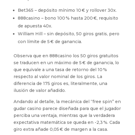
Bet365 – depósito mínimo 10 € y rollover 30x.
888casino – bono 100 % hasta 200 €, requisito
de apuesta 40x.
William Hill – sin depósito, 50 giros gratis, pero
con límite de 5 € de ganancia.
Observa que en 888casino los 50 giros gratuitos
se traducen en un máximo de 5 € de ganancia, lo
que equivale a una tasa de retorno del 10 %
respecto al valor nominal de los giros. La
diferencia de 175 giros es, literalmente, una
ilusión de valor añadido.
Andando al detalle, la mecánica del “free spin” en
gudar casino parece diseñada para que el jugador
perciba una ventaja, mientras que la verdadera
expectativa matemática se queda en -2,3 %. Cada
giro extra añade 0,05 € de margen a la casa.