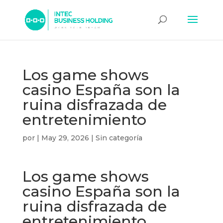
Los game shows
casino España son la
ruina disfrazada de
entretenimiento
por
|
May 29, 2026
| Sin categoría
Los game shows
casino España son la
ruina disfrazada de
entretenimiento