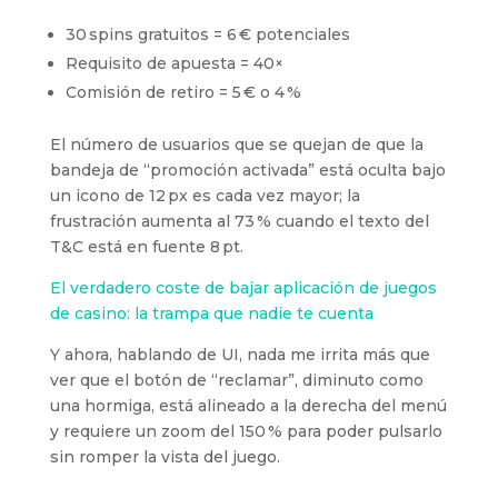
30 spins gratuitos = 6 € potenciales
Requisito de apuesta = 40×
Comisión de retiro = 5 € o 4 %
El número de usuarios que se quejan de que la
bandeja de “promoción activada” está oculta bajo
un icono de 12 px es cada vez mayor; la
frustración aumenta al 73 % cuando el texto del
T&C está en fuente 8 pt.
El verdadero coste de bajar aplicación de juegos
de casino: la trampa que nadie te cuenta
Y ahora, hablando de UI, nada me irrita más que
ver que el botón de “reclamar”, diminuto como
una hormiga, está alineado a la derecha del menú
y requiere un zoom del 150 % para poder pulsarlo
sin romper la vista del juego.