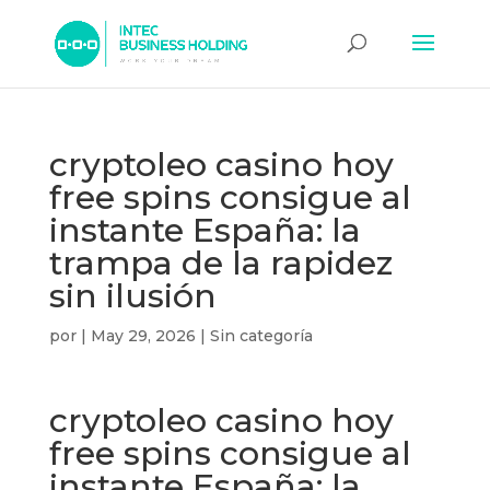
cryptoleo casino hoy
free spins consigue al
instante España: la
trampa de la rapidez
sin ilusión
por
|
May 29, 2026
| Sin categoría
cryptoleo casino hoy
free spins consigue al
instante España: la