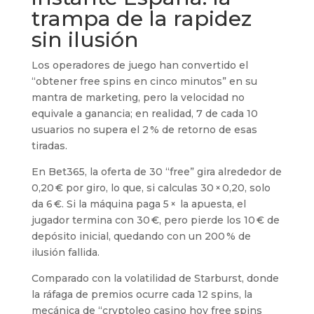
trampa de la rapidez
sin ilusión
Los operadores de juego han convertido el
“obtener free spins en cinco minutos” en su
mantra de marketing, pero la velocidad no
equivale a ganancia; en realidad, 7 de cada 10
usuarios no supera el 2 % de retorno de esas
tiradas.
En Bet365, la oferta de 30 “free” gira alrededor de
0,20 € por giro, lo que, si calculas 30 × 0,20, solo
da 6 €. Si la máquina paga 5 × la apuesta, el
jugador termina con 30 €, pero pierde los 10 € de
depósito inicial, quedando con un 200 % de
ilusión fallida.
Comparado con la volatilidad de Starburst, donde
la ráfaga de premios ocurre cada 12 spins, la
mecánica de “cryptoleo casino hoy free spins