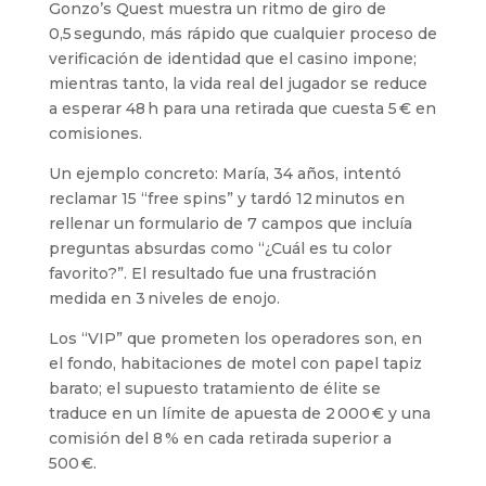
Gonzo’s Quest muestra un ritmo de giro de
0,5 segundo, más rápido que cualquier proceso de
verificación de identidad que el casino impone;
mientras tanto, la vida real del jugador se reduce
a esperar 48 h para una retirada que cuesta 5 € en
comisiones.
Un ejemplo concreto: María, 34 años, intentó
reclamar 15 “free spins” y tardó 12 minutos en
rellenar un formulario de 7 campos que incluía
preguntas absurdas como “¿Cuál es tu color
favorito?”. El resultado fue una frustración
medida en 3 niveles de enojo.
Los “VIP” que prometen los operadores son, en
el fondo, habitaciones de motel con papel tapiz
barato; el supuesto tratamiento de élite se
traduce en un límite de apuesta de 2 000 € y una
comisión del 8 % en cada retirada superior a
500 €.