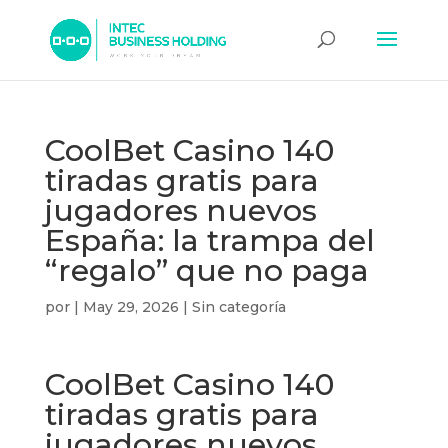
CoolBet Casino 140
tiradas gratis para
jugadores nuevos
España: la trampa del
“regalo” que no paga
por
|
May 29, 2026
| Sin categoría
CoolBet Casino 140
tiradas gratis para
jugadores nuevos