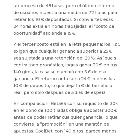
un proceso de 48 horas, pero el último informe
de usuarios muestra una media de 72 horas para
retirar los 10 € depositados. Si conviertes esas
24 horas extra en horas trabajadas, el “costo de
oportunidad” asciende a 15 €.
Y el tercer costo está en la letra pequeña: los T&C
exigen que cualquier ganancia superior a 25 €
sea sujetada a una retención del 20 %. Así que si,
contra todo pronóstico, logras ganar 30 € en tus
140 giros, la casa se quedará con 6 € de esa
ganancia. El retorno neto sería 24 €, menos los
10 € de depósito, lo que deja 14 € de beneficio
real, pero solo después de 5 días de espera.
En comparación, Bet365 con su requisito de 30x
en el bono de 100 tiradas obliga a apostar 300 €
antes de poder retirar cualquier ganancia, lo que
convierte la “promoción” en una maratón de
apuestas. CoolBet, con 140 giros, parece menos