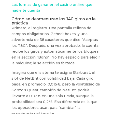
Las formas de ganar en el casino online que
nadie te cuenta
Cómo se desmenuzan los 140 giros en la
práctica
Primero, el registro. Una pantalla rellena de
campos obligatorios, 7 checkboxes, y una
advertencia de 38 caracteres que dice “Aceptas
los T&C”. Después, una vez aprobado, la cuenta
recibe los giros y automáticamente los bloquea
en la sección “Bono”. No hay espacio para elegir
la máquina; la selección es forzada.
Imagina que el sistema te asigna Starburst, el
slot de NetEnt con volatilidad baja. Cada giro
paga, en promedio, 0,015 €, pero la volatilidad de
Gonzo’s Quest, también de NetEnt, podría
llevarte a 0,03 € en una sola tirada, aunque la
probabilidad sea 0,2 %. Esa diferencia es la que
los operadores usan para “cambiar” la
experiencia del jugador.