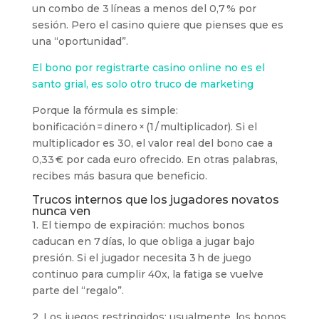
un combo de 3 líneas a menos del 0,7 % por
sesión. Pero el casino quiere que pienses que es
una “oportunidad”.
El bono por registrarte casino online no es el
santo grial, es solo otro truco de marketing
Porque la fórmula es simple:
bonificación = dinero × (1 / multiplicador). Si el
multiplicador es 30, el valor real del bono cae a
0,33 € por cada euro ofrecido. En otras palabras,
recibes más basura que beneficio.
Trucos internos que los jugadores novatos
nunca ven
1. El tiempo de expiración: muchos bonos
caducan en 7 días, lo que obliga a jugar bajo
presión. Si el jugador necesita 3 h de juego
continuo para cumplir 40x, la fatiga se vuelve
parte del “regalo”.
2. Los juegos restringidos: usualmente, los bonos