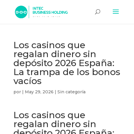
Los casinos que
regalan dinero sin
depósito 2026 España:
La trampa de los bonos
vacíos
por
|
May 29, 2026
| Sin categoría
Los casinos que
regalan dinero sin
depósito 2026 España: