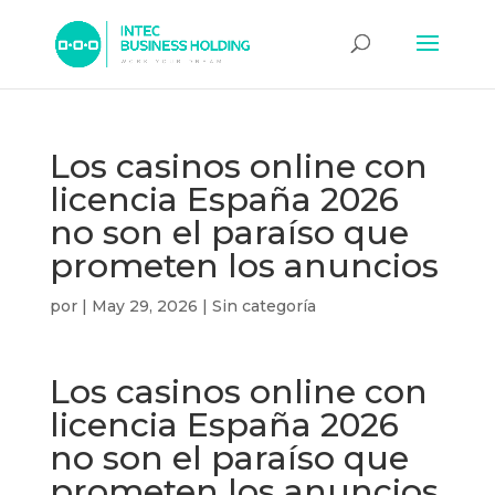
Los casinos online con
licencia España 2026
no son el paraíso que
prometen los anuncios
por
|
May 29, 2026
| Sin categoría
Los casinos online con
licencia España 2026
no son el paraíso que
prometen los anuncios