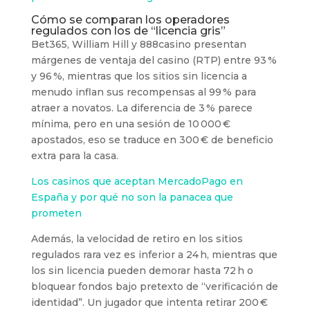
Cómo se comparan los operadores
regulados con los de “licencia gris”
Bet365, William Hill y 888casino presentan
márgenes de ventaja del casino (RTP) entre 93 %
y 96 %, mientras que los sitios sin licencia a
menudo inflan sus recompensas al 99 % para
atraer a novatos. La diferencia de 3 % parece
mínima, pero en una sesión de 10 000 €
apostados, eso se traduce en 300 € de beneficio
extra para la casa.
Los casinos que aceptan MercadoPago en
España y por qué no son la panacea que
prometen
Además, la velocidad de retiro en los sitios
regulados rara vez es inferior a 24 h, mientras que
los sin licencia pueden demorar hasta 72 h o
bloquear fondos bajo pretexto de “verificación de
identidad”. Un jugador que intenta retirar 200 €