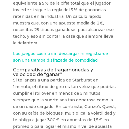
equivalente a 5 % de la cifra total que el jugador
invierte si sigue la regla del 5 % de ganancias
retenidas en la industria. Un cálculo rápido
muestra que, con una apuesta media de 2 €,
necesitas 25 tiradas ganadoras para alcanzar ese
techo, y eso sin contar la casa que siempre lleva
la delantera.
Los juegos casino sin descargar ni registrarse
son una trampa disfrazada de comodidad
Comparativas de tragamonedas y
velocidad de “ganar”
Si te lanzas a una partida de Starburst en
1 minuto, el ritmo de giro es tan veloz que podrías
cumplir el rollover en menos de 5 minutos,
siempre que la suerte sea tan generosa como la
de un dado cargado. En contraste, Gonzo’s Quest,
con su caída de bloques, multiplica la volatilidad y
te obliga a jugar 300 € en apuestas de 1,5 € en
promedio para lograr el mismo nivel de apuesta