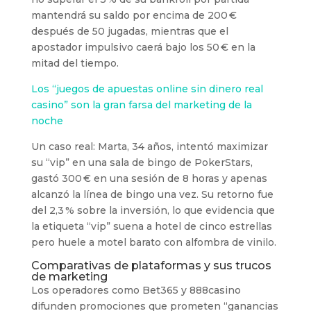
mantendrá su saldo por encima de 200 €
después de 50 jugadas, mientras que el
apostador impulsivo caerá bajo los 50 € en la
mitad del tiempo.
Los “juegos de apuestas online sin dinero real
casino” son la gran farsa del marketing de la
noche
Un caso real: Marta, 34 años, intentó maximizar
su “vip” en una sala de bingo de PokerStars,
gastó 300 € en una sesión de 8 horas y apenas
alcanzó la línea de bingo una vez. Su retorno fue
del 2,3 % sobre la inversión, lo que evidencia que
la etiqueta “vip” suena a hotel de cinco estrellas
pero huele a motel barato con alfombra de vinilo.
Comparativas de plataformas y sus trucos
de marketing
Los operadores como Bet365 y 888casino
difunden promociones que prometen “ganancias