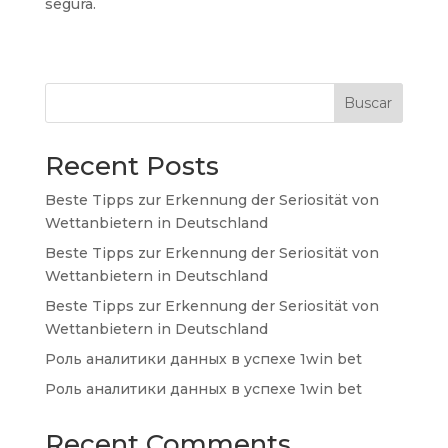
segura.
Buscar
Recent Posts
Beste Tipps zur Erkennung der Seriosität von
Wettanbietern in Deutschland
Beste Tipps zur Erkennung der Seriosität von
Wettanbietern in Deutschland
Beste Tipps zur Erkennung der Seriosität von
Wettanbietern in Deutschland
Роль аналитики данных в успехе 1win bet
Роль аналитики данных в успехе 1win bet
Recent Comments