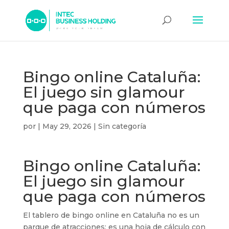
Bingo online Cataluña:
El juego sin glamour
que paga con números
por
|
May 29, 2026
| Sin categoría
Bingo online Cataluña:
El juego sin glamour
que paga con números
El tablero de bingo online en Cataluña no es un
parque de atracciones; es una hoja de cálculo con