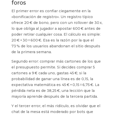
foros
El primer error es confiar ciegamente en la
«bonificación de registro». Un registro típico
ofrece 20 € de bono, pero con un rollover de 30 x,
lo que obliga al jugador a apostar 600 € antes de
poder retirar cualquier cosa. El cálculo es simple:
20 € × 30 = 600 €. Esa es la razón por la que el
73 % de los usuarios abandonan el sitio después
de la primera semana.
Segundo error: comprar más cartones de los que
el presupuesto permite. Si decides comprar 5
cartones a 9 € cada uno, gastas 45 €; si la
probabilidad de ganar una línea es de 0,15, la
expectativa matemática es 45 € × 0,15 = 6,75 €. La
pérdida neta es de 38,25 €, una lección que la
mayoría aprende después de la tercera partida.
Y el tercer error, el más ridículo, es olvidar que el
chat de la mesa está moderado por bots que