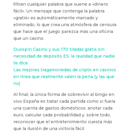
filtran cualquier palabra que suene a «dinero
fácil». Un mensaje que contenga la palabra
«gratis» es automáticamente marcado y
eliminado, lo que crea una atmósfera de censura
que hace que el juego parezca más una oficina
que un casino.
Duospin Casino y sus 170 tiradas gratis sin
necesidad de depósito ES: la realidad que nadie
te dice
Las mejores tragamonedas de cripto en casinos
en línea que realmente valen la pena (y las que
no)
Al final, la única forma de sobrevivir al bingo en
vivo España es tratar cada partida como si fuera
una cuenta de gastos domésticos: anotar cada
euro, calcular cada probabilidad y, sobre todo,
reconocer que el entretenimiento cuesta más
que la ilusión de una victoria fácil.