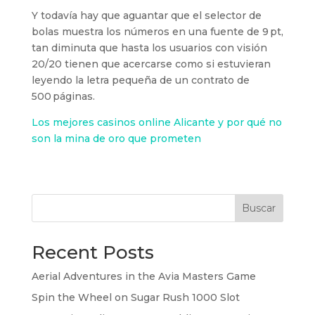
Y todavía hay que aguantar que el selector de
bolas muestra los números en una fuente de 9 pt,
tan diminuta que hasta los usuarios con visión
20/20 tienen que acercarse como si estuvieran
leyendo la letra pequeña de un contrato de
500 páginas.
Los mejores casinos online Alicante y por qué no
son la mina de oro que prometen
Buscar
Recent Posts
Aerial Adventures in the Avia Masters Game
Spin the Wheel on Sugar Rush 1000 Slot