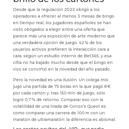
Desde que la regulación 2022 obligó a los
operadores a ofrecer al menos 3 mesas de bingo
en tiempo real, los jugadores españoles se han
visto obligados a elegir entre una oferta que
parece más una exposición de arte moderno que
una verdadera opción de juego. 42 % de los
usuarios activos prefieren la interacción cara a
cara, según un estudio interno de Bet365, y esa
cifra no ha bajado mucho desde que el bingo en
vivo se convirtió en la novedad del año pasado.
Pero la novedad es una ilusión. Un colega mío
jugó una partida de 75 bolas en la que pagó 8 €
por cada cartón y, tras 150 min de juego, sólo
logró 0,7 % de retorno. Comparar eso con la
volatilidad de una tirada de Gonzo’s Quest es
como comparar una carrera de 100 m con un
maratón de ultramaratón: la diferencia es abismal.