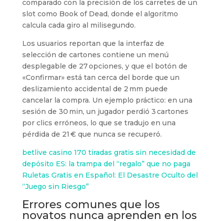
comparado con la precisión de los carretes de un
slot como Book of Dead, donde el algoritmo
calcula cada giro al milisegundo.
Los usuarios reportan que la interfaz de
selección de cartones contiene un menú
desplegable de 27 opciones, y que el botón de
«Confirmar» está tan cerca del borde que un
deslizamiento accidental de 2 mm puede
cancelar la compra. Un ejemplo práctico: en una
sesión de 30 min, un jugador perdió 3 cartones
por clics erróneos, lo que se tradujo en una
pérdida de 21 € que nunca se recuperó.
betlive casino 170 tiradas gratis sin necesidad de
depósito ES: la trampa del “regalo” que no paga
Ruletas Gratis en Español: El Desastre Oculto del
“Juego sin Riesgo”
Errores comunes que los
novatos nunca aprenden en los