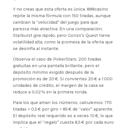
Y no creas que esta oferta es única. 888casino
repite la misma fórmula con 150 tiradas, aunque
cambian la “velocidad” del juego para que
parezca más atractiva. En una comparación,
Starburst gira rápido, pero Gonzo’s Quest tiene
volatilidad alta, como la promesa de la oferta que
se desinfla al instante.
Observa el caso de PokerStars: 200 tiradas
gratuitas en una pantalla brillante, pero el
depósito mínimo exigido después de la
promoción es de 20 €. Si conviertes 20 € a 1 000
unidades de crédito, el margen de la casa se
reduce a 0,02 % en la primera ronda.
Para los que aman los números, calculemos: 170
tiradas × 0,5 € por giro = 85 € de “valor” aparente.
El depósito real requerido es a veces 10 €, lo que
implica que el “regalo” cuesta 8,5 € por cada euro