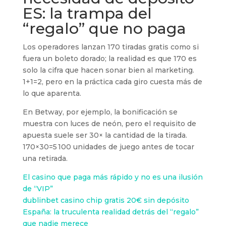
ES: la trampa del
“regalo” que no paga
Los operadores lanzan 170 tiradas gratis como si
fuera un boleto dorado; la realidad es que 170 es
solo la cifra que hacen sonar bien al marketing.
1+1=2, pero en la práctica cada giro cuesta más de
lo que aparenta.
En Betway, por ejemplo, la bonificación se
muestra con luces de neón, pero el requisito de
apuesta suele ser 30× la cantidad de la tirada.
170×30=5 100 unidades de juego antes de tocar
una retirada.
El casino que paga más rápido y no es una ilusión
de “VIP”
dublinbet casino chip gratis 20€ sin depósito
España: la truculenta realidad detrás del “regalo”
que nadie merece