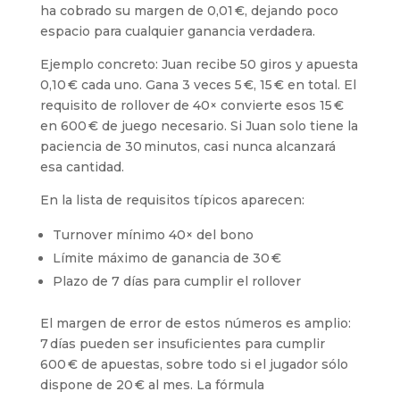
ha cobrado su margen de 0,01 €, dejando poco
espacio para cualquier ganancia verdadera.
Ejemplo concreto: Juan recibe 50 giros y apuesta
0,10 € cada uno. Gana 3 veces 5 €, 15 € en total. El
requisito de rollover de 40× convierte esos 15 €
en 600 € de juego necesario. Si Juan solo tiene la
paciencia de 30 minutos, casi nunca alcanzará
esa cantidad.
En la lista de requisitos típicos aparecen:
Turnover mínimo 40× del bono
Límite máximo de ganancia de 30 €
Plazo de 7 días para cumplir el rollover
El margen de error de estos números es amplio:
7 días pueden ser insuficientes para cumplir
600 € de apuestas, sobre todo si el jugador sólo
dispone de 20 € al mes. La fórmula