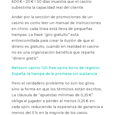
600 € ÷ 20 € = 30 días muestra que el casino
subestima la capacidad real del cliente.
Andar por la sección de promociones de un
casino es como leer un manual de instrucciones
en chino: cada línea está llena de pequeñas
trampas. La frase “giro gratuito” está
entrecomillada para crear la ilusión de que el
dinero es gratuito, cuando en realidad el casino
no es una organización benéfica que reparte
“dinero gratis”.
Betsson casino 120 free spins bono de registro
España: la trampa de la promesa sin sustancia
Pero el verdadero problema no son los giros,
sino la forma en que los términos están escritos.
La cláusula de “apuestas mínimas de 0,25 €”
obliga al jugador a perder al menos 0,25 € en
cada spin, reduciendo la esperanza de ganancia a
menos del 5 % en la mayoría de los casos.