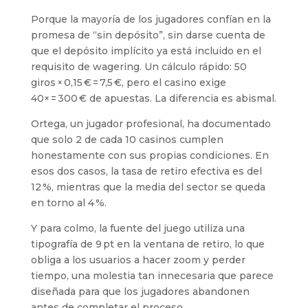
Porque la mayoría de los jugadores confían en la
promesa de “sin depósito”, sin darse cuenta de
que el depósito implícito ya está incluido en el
requisito de wagering. Un cálculo rápido: 50
giros × 0,15 € = 7,5 €, pero el casino exige
40× = 300 € de apuestas. La diferencia es abismal.
Ortega, un jugador profesional, ha documentado
que solo 2 de cada 10 casinos cumplen
honestamente con sus propias condiciones. En
esos dos casos, la tasa de retiro efectiva es del
12 %, mientras que la media del sector se queda
en torno al 4 %.
Y para colmo, la fuente del juego utiliza una
tipografía de 9 pt en la ventana de retiro, lo que
obliga a los usuarios a hacer zoom y perder
tiempo, una molestia tan innecesaria que parece
diseñada para que los jugadores abandonen
antes de completar el proceso.