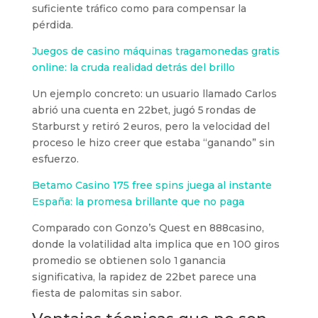
suficiente tráfico como para compensar la
pérdida.
Juegos de casino máquinas tragamonedas gratis
online: la cruda realidad detrás del brillo
Un ejemplo concreto: un usuario llamado Carlos
abrió una cuenta en 22bet, jugó 5 rondas de
Starburst y retiró 2 euros, pero la velocidad del
proceso le hizo creer que estaba “ganando” sin
esfuerzo.
Betamo Casino 175 free spins juega al instante
España: la promesa brillante que no paga
Comparado con Gonzo’s Quest en 888casino,
donde la volatilidad alta implica que en 100 giros
promedio se obtienen solo 1 ganancia
significativa, la rapidez de 22bet parece una
fiesta de palomitas sin sabor.