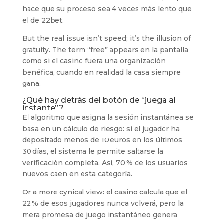
hace que su proceso sea 4 veces más lento que
el de 22bet.
But the real issue isn’t speed; it’s the illusion of
gratuity. The term “free” appears en la pantalla
como si el casino fuera una organización
benéfica, cuando en realidad la casa siempre
gana.
¿Qué hay detrás del botón de “juega al
instante”?
El algoritmo que asigna la sesión instantánea se
basa en un cálculo de riesgo: si el jugador ha
depositado menos de 10 euros en los últimos
30 días, el sistema le permite saltarse la
verificación completa. Así, 70 % de los usuarios
nuevos caen en esta categoría.
Or a more cynical view: el casino calcula que el
22 % de esos jugadores nunca volverá, pero la
mera promesa de juego instantáneo genera