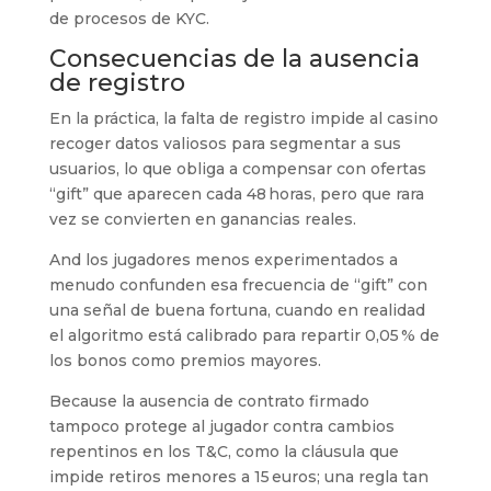
de procesos de KYC.
Consecuencias de la ausencia
de registro
En la práctica, la falta de registro impide al casino
recoger datos valiosos para segmentar a sus
usuarios, lo que obliga a compensar con ofertas
“gift” que aparecen cada 48 horas, pero que rara
vez se convierten en ganancias reales.
And los jugadores menos experimentados a
menudo confunden esa frecuencia de “gift” con
una señal de buena fortuna, cuando en realidad
el algoritmo está calibrado para repartir 0,05 % de
los bonos como premios mayores.
Because la ausencia de contrato firmado
tampoco protege al jugador contra cambios
repentinos en los T&C, como la cláusula que
impide retiros menores a 15 euros; una regla tan