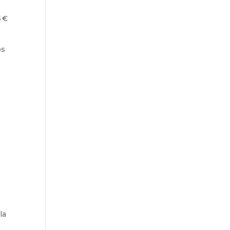
5 €
os
la