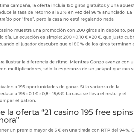
tima campaña, la oferta incluía 150 giros gratuitos y una apues
reduce la tasa de retorno al 92 % en vez del 96 % anunciado. La
traído por “free”, pero la casa no está regalando nada.
casino muestra una promoción con 200 giros sin depósito, pe
día. La ecuación es simple: 200 × 0,10 € = 20 €, que justo cubr
 cuando el jugador descubre que el 80 % de los giros terminan 
a ilustrar la diferencia de ritmo. Mientras Gonzo avanza con 
ecen multiplicadores, sólo la esperanza de un jackpot que rara 
ivalen a 195 oportunidades de ganar. Si la varianza de la
uce a 195 × 0,1 € × 0,8 ≈ 15,6 €. La casa se lleva el resto, y el
romper el patrón.
la oferta “21 casino 195 free spins
hora”
ener un premio mayor de 5 € en una tirada con RTP del 94 %. 