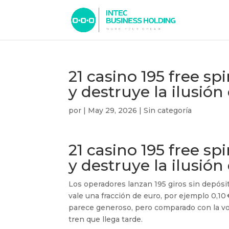
21 casino 195 free s
y destruye la ilusión 
por
|
May 29, 2026
| Sin categoría
21 casino 195 free s
y destruye la ilusión 
Los operadores lanzan 195 giros sin depósito
vale una fracción de euro, por ejemplo 0,10 
parece generoso, pero comparado con la vol
tren que llega tarde.