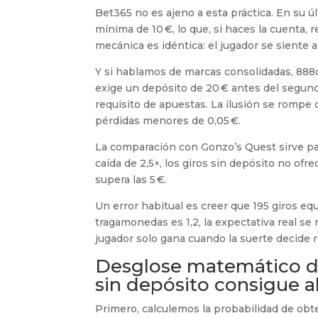
Bet365 no es ajeno a esta práctica. En su úl
mínima de 10 €, lo que, si haces la cuenta, 
mecánica es idéntica: el jugador se siente a
Y si hablamos de marcas consolidadas, 888
exige un depósito de 20 € antes del segundo 
requisito de apuestas. La ilusión se rompe
pérdidas menores de 0,05 €.
La comparación con Gonzo’s Quest sirve par
caída de 2,5×, los giros sin depósito no ofr
supera las 5 €.
Un error habitual es creer que 195 giros equ
tragamonedas es 1,2, la expectativa real se red
jugador solo gana cuando la suerte decide 
Desglose matemático de 
sin depósito consigue a
Primero, calculemos la probabilidad de obt