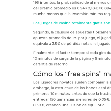
195 intentos, la probabilidad de al menos un
del premio promedio es 0,94 × 0,10 € ≈ 0,094 
mucho menos que la inversión mínima reque
Los juegos de casino totalmente gratis son
Segundo, la cláusula de apuestas típicamente
apuesta promedio de 1 € por juego, el jugad
equivale a 3,5 € de pérdida neta si el jugad
Finalmente, el factor tiempo: si cada giro
10 minutos de carga de la página y 5 minuto
garantía de retorno.
Cómo los “free spins” m
Los jugadores novatos suelen comparar la a
embargo, la estructura de los bonos está di
primeros 10 minutos, antes de que la frustr
entregar 150 ganancias menores de 0,05 €, 
0,30 €, creando una ilusión de equilibrio.