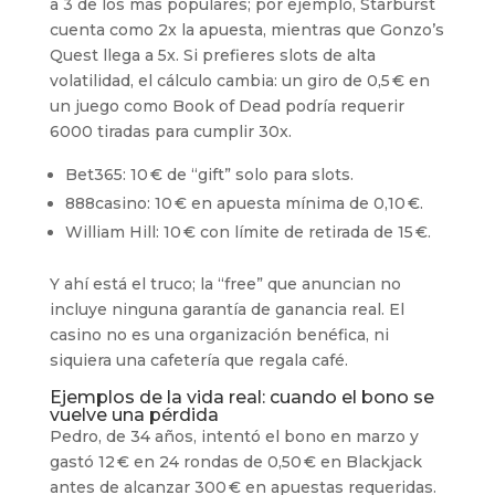
a 3 de los más populares; por ejemplo, Starburst
cuenta como 2x la apuesta, mientras que Gonzo’s
Quest llega a 5x. Si prefieres slots de alta
volatilidad, el cálculo cambia: un giro de 0,5 € en
un juego como Book of Dead podría requerir
6000 tiradas para cumplir 30x.
Bet365: 10 € de “gift” solo para slots.
888casino: 10 € en apuesta mínima de 0,10 €.
William Hill: 10 € con límite de retirada de 15 €.
Y ahí está el truco; la “free” que anuncian no
incluye ninguna garantía de ganancia real. El
casino no es una organización benéfica, ni
siquiera una cafetería que regala café.
Ejemplos de la vida real: cuando el bono se
vuelve una pérdida
Pedro, de 34 años, intentó el bono en marzo y
gastó 12 € en 24 rondas de 0,50 € en Blackjack
antes de alcanzar 300 € en apuestas requeridas.