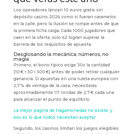
Los operadores lanzan 10 euros gratis sin
depósito casino 2026 como si fueran caramelos
en la calle, pero la ilusión se rompe antes de que
la primera ficha caiga. Cada 1000 jugadores que
caen en la oferta, solo 42 logran superar la
barrera de los requisitos de apuesta.
Desglosando la mecánica: números, no
magia
Primero, el bono típico exige 30x la cantidad
(10 € × 30 = 300 €) antes de poder retirar cualquier
ganancia. Si apuestas en una ruleta europea con
2,7 % de ventaja de la casa, necesitarás
aproximadamente 111 rondas de 2,7 € cada una
para alcanzar el punto de equilibrio.
La mejor pagina de tragamonedas no existe, y
eso es lo que todos necesitan aceptar
Segundo, los casinos limitan los juegos elegibles