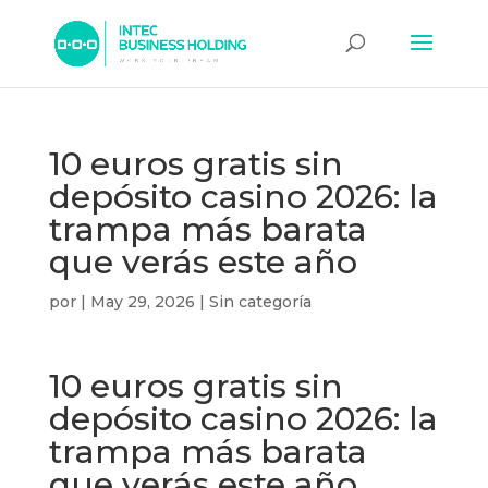
10 euros gratis sin
depósito casino 2026: la
trampa más barata
que verás este año
por
|
May 29, 2026
| Sin categoría
10 euros gratis sin
depósito casino 2026: la
trampa más barata
que verás este año